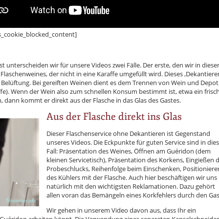
s_cookie_blocked_content]
unterscheiden wir für unsere Videos zwei Fälle. Der erste, den wir in dies
Flaschenweines, der nicht in eine Karaffe umgefüllt wird. Dieses ‚Dekantiere
r Belüftung. Bei gereiften Weinen dient es dem Trennen von Wein und Depot
ffe). Wenn der Wein also zum schnellen Konsum bestimmt ist, etwa ein frisc
, dann kommt er direkt aus der Flasche in das Glas des Gastes.
Aus der Flasche direkt ins Glas
Dieser Flaschenservice ohne Dekantieren ist Gegenstand
unseres Videos. Die Eckpunkte für guten Service sind in di
Fall: Präsentation des Weines, Öffnen am Guéridon (dem
kleinen Servicetisch), Präsentation des Korkens, Eingießen 
Probeschlucks, Reihenfolge beim Einschenken, Positioniere
des Kühlers mit der Flasche. Auch hier beschäftigen wir uns
natürlich mit den wichtigsten Reklamationen. Dazu gehört
allen voran das Bemängeln eines Korkfehlers durch den Gas
Wir gehen in unserem Video davon aus, dass Ihr ein