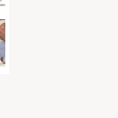
s
eien