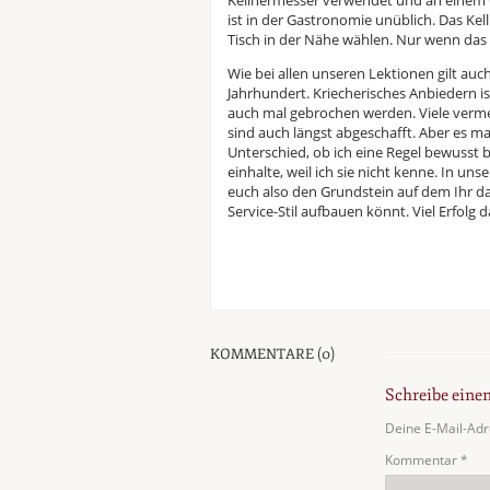
Kellnermesser verwendet und an einem 
ist in der Gastronomie unüblich. Das Kell
Tisch in der Nähe wählen. Nur wenn das un
Wie bei allen unseren Lektionen gilt auch 
Jahrhundert. Kriecherisches Anbiedern i
auch mal gebrochen werden. Viele verme
sind auch längst abgeschafft. Aber es m
Unterschied, ob ich eine Regel bewusst b
einhalte, weil ich sie nicht kenne. In un
euch also den Grundstein auf dem Ihr d
Service-Stil aufbauen könnt. Viel Erfolg d
KOMMENTARE (0)
Schreibe ein
Deine E-Mail-Adre
Kommentar
*