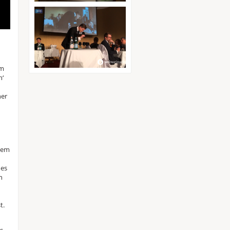
em
n‘
her
esem
des
n
t.