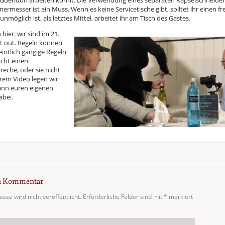
Guéridon arbeiten könnt. Die Verwendung eines separaten Kapselschneider
nermesser ist ein Muss. Wenn es keine Servicetische gibt, solltet ihr einen fr
möglich ist, als letztes Mittel, arbeitet ihr am Tisch des Gastes.
hier: wir sind im 21.
st out. Regeln können
intlich gängige Regeln
acht einen
reche, oder sie nicht
serem Video legen wir
ann euren eigenen
abei.
en Kommentar
sse wird nicht veröffentlicht.
Erforderliche Felder sind mit
*
markiert